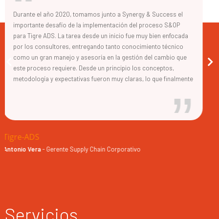
cess el
DianaFood Chile es una compañía Francesa dedicada a 
o S&OP
producción de ingredientes naturales para la Industria 
 enfocada
Alimentos a nivel mundial. Tenemos presencia en Chile
técnico
año 2006 y desde acá abastecemos a todo el mundo
ambio que
aprovechando la excelente calidad de nuestras materi
tos,
y tecnologías de proceso disponibles. El año 2016 inic
 finalmente
proceso de "turn-around" para mejorar nuestra gestión
s
operacional en la planta de Buin. Para esto contactamo
po siempre
equipo de Synergy & Success para que nos acompaña
 la hora de
este desafío. Desde el inicio fue fundamental su orient
mpañía. Sin
para generar un diagnóstico claro de nuestras debilida
ss y la
identificar nuestros potenciales y concluir con un plan
Diana Foods
estratégico que nos permitió implementar este proces
Jorge Ollé Masafierro
-
Gerente Regional LatinoAmérica.
cambio en un plazo de 2 años. Este plan consideraba u
visión de nuestros objetivos, estructurados para cada 
la Compañía, con sus propios KPI, plazos y modelo de
implementación. Puedo destacar que el involucramient
equipo de Synergy & Success fue fundamental en este
Servicios
entendiendo con mucha claridad nuestro modelo de n
(asegurándose el alineamiento con nuestra matriz), or