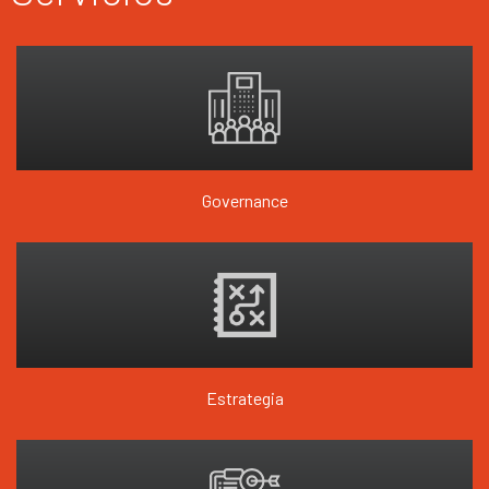
a los ejecutivos para que sean los líderes de este proc
gracias a su amplia experiencia, desafiando nuestras m
resultado de este proceso no sólo fue muy exitoso a ni
indicadores financieros, sino que además ha mostrado
sustentable en el tiempo por su flexibilidad y adaptaci
etapa de nuestra cadena de valor. Agradezco a todo el
de Synergy & Success y en especial a Alejandro Espino
su cercano y comprometido apoyo.
Governance
Estrategia